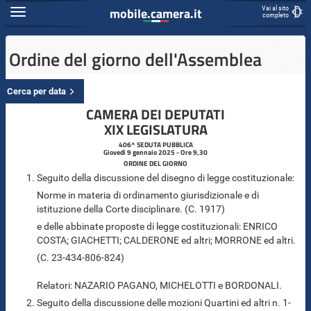
Espandi
mobile.camera.it
Vai al sito
completo
mobile.camera.it
Contenuto
Salta
al
Ordine del giorno dell'Assemblea
contenuto
principale
Cerca per data
CAMERA DEI DEPUTATI
XIX LEGISLATURA
406^ SEDUTA PUBBLICA
Giovedì 9 gennaio 2025 - Ore 9,30
ORDINE DEL GIORNO
Seguito della discussione del disegno di legge costituzionale:
Norme in materia di ordinamento giurisdizionale e di
istituzione della Corte disciplinare. (C. 1917​)
e delle abbinate proposte di legge costituzionali: ENRICO
COSTA; GIACHETTI; CALDERONE ed altri; MORRONE ed altri.
(C. 23​-434​-806​-824​)
Relatori: NAZARIO PAGANO, MICHELOTTI e BORDONALI.
Seguito della discussione delle mozioni Quartini ed altri n. 1-