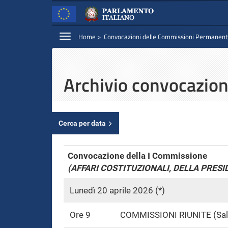
Espandi
Home
Convocazioni delle Commissioni Permanent
mobile.camera.it
Contenuto
Salta
al
contenuto
principale
Archivio convocazion
Cerca per data
Convocazione della I Commissione
(AFFARI COSTITUZIONALI, DELLA PRESI
Lunedì 20 aprile 2026 (*)
Ore 9
COMMISSIONI RIUNITE (Sa